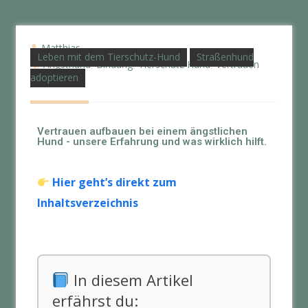
Matthias
Leben mit dem Tierschutz-Hund
Straßenhund
Angsthund
Bindung
Tierschutz Hund
Vertrauen
,
,
,
adoptieren
Vertrauen aufbauen bei einem ängstlichen
Hund - unsere Erfahrung und was wirklich hilft.
Hier geht’s direkt zum
Inhaltsverzeichnis
In diesem Artikel
erfährst du: