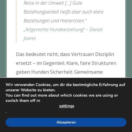
Reize in der Umwelt […] Gute
Beziehungsarbeit heißt aber auch klare
Beziehungen und Hierarchien.“
„Artgerechte Hundeerziehung“ – Daniel
Joeres
Das bedeutet nicht, dass Vertrauen Disziplin
ersetzt – im Gegenteil. Klare, faire Strukturen
geben Hunden Sicherheit. Gemeinsame
Aktivitäten schaffen Verbindung,
klare
Wir verwenden Cookies, um dir die bestmögliche Erfahrung auf
Grenzen geben Stabilität
.
unserer Website zu bieten.
You can find out more about which cookies we are using or
switch them off in
„Positive gemeinsame Erfahrungen durch
settings
.
Spielen und Meistern neuer Situationen – so
entsteht echte Bindung.“
Akzeptieren
„Artgerechte Hundeerziehung“ – Daniel