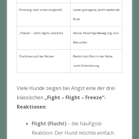
Rute eng nach unten eingerollt
Locker getragene, leicht wedelnde
Rute
„Freeze“ – steht reglos, blockiert
Aktive, freiwillige Bewegung zum
Menschen
Fluchtversuch bei Reizen
Bleibt trotz Reiz in der Nähe,
sucht Orientierung
Viele Hunde zeigen bei Angst eine der drei
klassischen
„Fight – Flight – Freeze“-
Reaktionen
:
Flight (Flucht)
– die häufigste
Reaktion: Der Hund möchte einfach