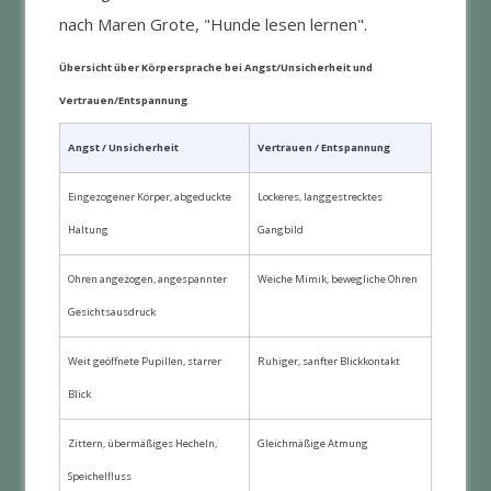
nach Maren Grote, "Hunde lesen lernen".
Übersicht über Körpersprache bei Angst/Unsicherheit und
Vertrauen/Entspannung
Angst / Unsicherheit
Vertrauen / Entspannung
Eingezogener Körper, abgeduckte
Lockeres, langgestrecktes
Haltung
Gangbild
Ohren angezogen, angespannter
Weiche Mimik, bewegliche Ohren
Gesichtsausdruck
Weit geöffnete Pupillen, starrer
Ruhiger, sanfter Blickkontakt
Blick
Zittern, übermäßiges Hecheln,
Gleichmäßige Atmung
Speichelfluss