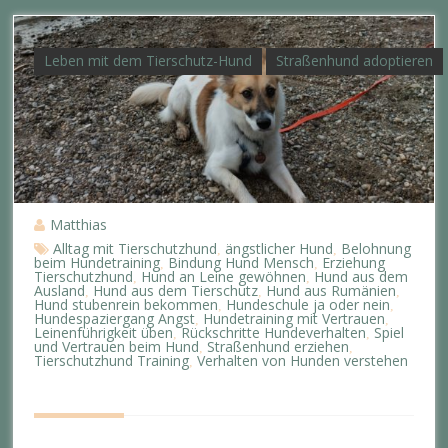
Leben mit dem Tierschutz-Hund
Straßenhund adoptieren
Matthias
Alltag mit Tierschutzhund
ängstlicher Hund
Belohnung
,
,
beim Hundetraining
Bindung Hund Mensch
Erziehung
,
,
Tierschutzhund
Hund an Leine gewöhnen
Hund aus dem
,
,
Ausland
Hund aus dem Tierschutz
Hund aus Rumänien
,
,
,
Hund stubenrein bekommen
Hundeschule ja oder nein
,
,
Hundespaziergang Angst
Hundetraining mit Vertrauen
,
,
Leinenführigkeit üben
Rückschritte Hundeverhalten
Spiel
,
,
und Vertrauen beim Hund
Straßenhund erziehen
,
,
Tierschutzhund Training
Verhalten von Hunden verstehen
,