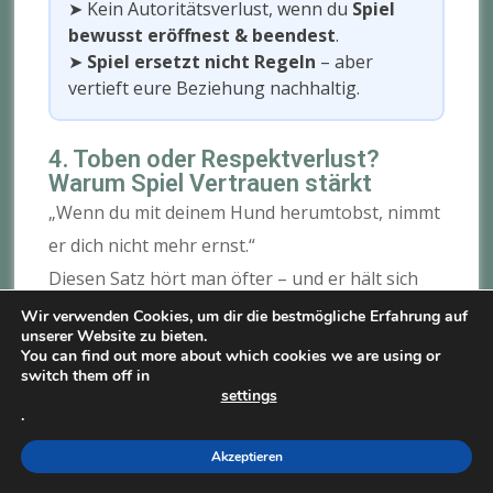
➤ Kein Autoritätsverlust, wenn du
Spiel
bewusst eröffnest & beendest
.
➤
Spiel ersetzt nicht Regeln
– aber
vertieft eure Beziehung nachhaltig.
4. Toben oder Respektverlust?
Warum Spiel Vertrauen stärkt
„Wenn du mit deinem Hund herumtobst, nimmt
er dich nicht mehr ernst.“
Diesen Satz hört man öfter – und er hält sich
hartnäckig.
Wir verwenden Cookies, um dir die bestmögliche Erfahrung auf
unserer Website zu bieten.
You can find out more about which cookies we are using or
Unsere Erfahrung (und das, was z. B. auch
switch them off in
settings
Hundetrainer Daniel Joeres betont):
Genau das
.
Gegenteil ist der Fall.
Akzeptieren