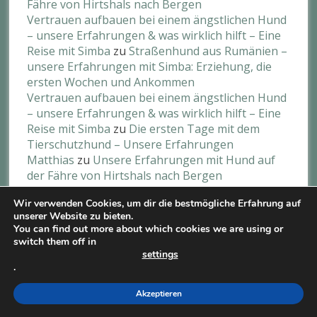
Fähre von Hirtshals nach Bergen
Vertrauen aufbauen bei einem ängstlichen Hund
– unsere Erfahrungen & was wirklich hilft – Eine
Reise mit Simba
zu
Straßenhund aus Rumänien –
unsere Erfahrungen mit Simba: Erziehung, die
ersten Wochen und Ankommen​
Vertrauen aufbauen bei einem ängstlichen Hund
– unsere Erfahrungen & was wirklich hilft – Eine
Reise mit Simba
zu
Die ersten Tage mit dem
Tierschutzhund – Unsere Erfahrungen
Matthias
zu
Unsere Erfahrungen mit Hund auf
der Fähre von Hirtshals nach Bergen
Kerstin Huber
zu
Unsere Erfahrungen mit Hund
Wir verwenden Cookies, um dir die bestmögliche Erfahrung auf
auf der Fähre von Hirtshals nach Bergen
unserer Website zu bieten.
You can find out more about which cookies we are using or
switch them off in
settings
.
Akzeptieren